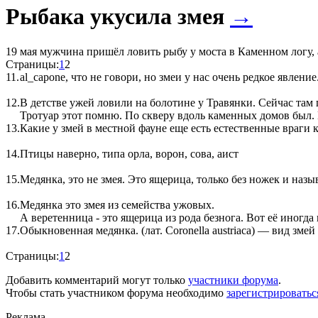
Рыбака укусила змея
→
19 мая мужчина пришёл ловить рыбу у моста в Каменном логу, 
Страницы:
1
2
11.
al_capone, что не говори, но змеи у нас очень редкое явление
12.
В детстве ужей ловили на болотине у Травянки. Сейчас там 
Тротуар этот помню. По скверу вдоль каменных домов был. Н
13.
Какие у змей в местной фауне еще есть естественные враги 
14.
Птицы наверно, типа орла, ворон, сова, аист
15.
Медянка, это не змея. Это ящерица, только без ножек и н
16.
Медянка это змея из семейства ужовых.
А веретенница - это ящерица из рода безнога. Вот её иногд
17.
Обыкновенная медянка. (лат. Coronella austriaca) — вид зме
Страницы:
1
2
Добавить комментарий могут только
участники форума
.
Чтобы стать участником форума необходимо
зарегистрироватьс
Реклама