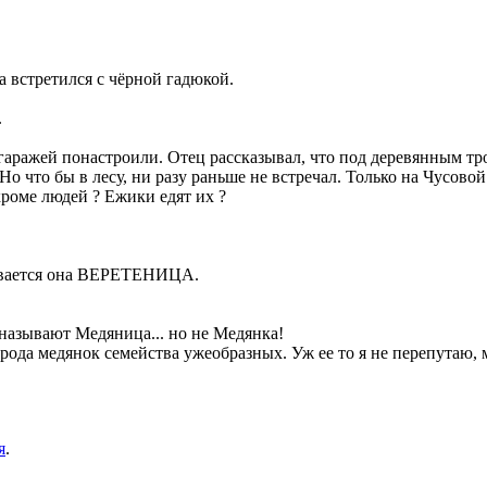
а встретился с чёрной гадюкой.
.
гаражей понастроили. Отец рассказывал, что под деревянным тро
о что бы в лесу, ни разу раньше не встречал. Только на Чусовой
кроме людей ? Ежики едят их ?
азывается она ВЕРЕТЕНИЦА.
а называют Медяница... но не Медянка!
й рода медянок семейства ужеобразных. Уж ее то я не перепутаю, 
я
.