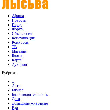
Афиша
Новости
Город
Форум
Объявления
Консультации
Конкурсы
ТВ
Магазин
Блоги
Карта
Аукцион
Рубрики
...
Авто
Бизнес
Благотворительность
Дети
Домашние животные
Еда