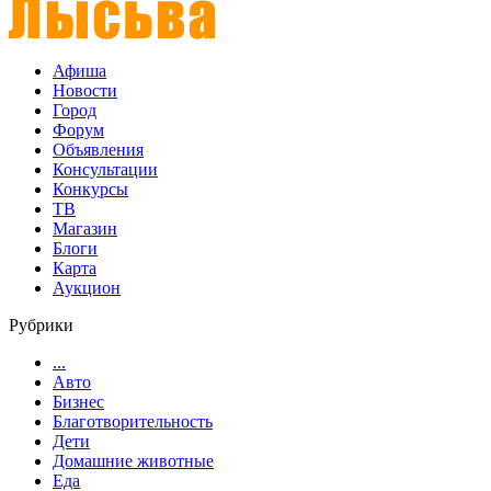
Афиша
Новости
Город
Форум
Объявления
Консультации
Конкурсы
ТВ
Магазин
Блоги
Карта
Аукцион
Рубрики
...
Авто
Бизнес
Благотворительность
Дети
Домашние животные
Еда