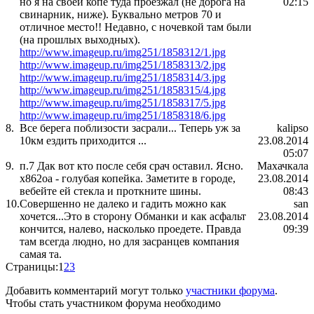
но я на своей копе туда проезжал (не дорога на
02:15
свинарник, ниже). Буквально метров 70 и
отличное место!! Недавно, с ночевкой там были
(на прошлых выходных).
http://www.imageup.ru/img251/1858312/1.jpg
http://www.imageup.ru/img251/1858313/2.jpg
http://www.imageup.ru/img251/1858314/3.jpg
http://www.imageup.ru/img251/1858315/4.jpg
http://www.imageup.ru/img251/1858317/5.jpg
http://www.imageup.ru/img251/1858318/6.jpg
8.
Все берега поблизости засрали... Теперь уж за
kalipso
10км ездить приходится ...
23.08.2014
05:07
9.
п.7 Дак вот кто после себя срач оставил. Ясно.
Махачкала
х862оа - голубая копейка. Заметите в городе,
23.08.2014
вебейте ей стекла и проткните шины.
08:43
10.
Совершенно не далеко и гадить можно как
san
хочется...Это в сторону Обманки и как асфальт
23.08.2014
кончится, налево, насколько проедете. Правда
09:39
там всегда людно, но для засранцев компания
самая та.
Страницы:
1
2
3
Добавить комментарий могут только
участники форума
.
Чтобы стать участником форума необходимо