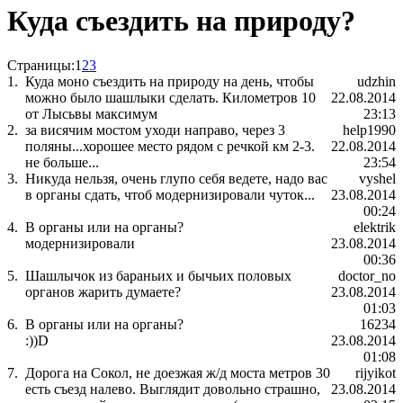
Куда съездить на природу?
Страницы:
1
2
3
1.
Куда моно съездить на природу на день, чтобы
udzhin
можно было шашлыки сделать. Километров 10
22.08.2014
от Лысьвы максимум
23:13
2.
за висячим мостом уходи направо, через 3
help1990
поляны...хорошее место рядом с речкой км 2-3.
22.08.2014
не больше...
23:54
3.
Никуда нельзя, очень глупо себя ведете, надо вас
vyshel
в органы сдать, чтоб модернизировали чуток...
23.08.2014
00:24
4.
В органы или на органы?
elektrik
модернизировали
23.08.2014
00:36
5.
Шашлычок из бараньих и бычьих половых
doctor_no
органов жарить думаете?
23.08.2014
01:03
6.
В органы или на органы?
16234
:))D
23.08.2014
01:08
7.
Дорога на Сокол, не доезжая ж/д моста метров 30
rijyikot
есть съезд налево. Выглядит довольно страшно,
23.08.2014