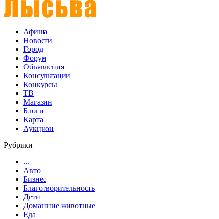
Афиша
Новости
Город
Форум
Объявления
Консультации
Конкурсы
ТВ
Магазин
Блоги
Карта
Аукцион
Рубрики
...
Авто
Бизнес
Благотворительность
Дети
Домашние животные
Еда