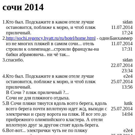
сочи 2014
1.
Кто был. Подскажите в каком отеле лучше
sidan
остановится, поближе к морю, и чтоб пляж
11.07.2014
приличный.
17:24
2.
http://sochi.regency.hyatt.ru/ru/hotel/home.html
- один
Банхаммер
из не многих пляжей в самом сочи... отель
11.07.2014
строили к олимпиаде...строили французы-на
17:31
бабки абрамовича.. ни чё так...
3.
спасибо.
sidan
22.07.2014
23:34
4.
Кто был. Подскажите в каком отеле лучше
e2e4
остановится, поближе к морю, и чтоб пляж
25.07.2014
приличный.
13:56
В Сочи ? пляж приличный ?...
Сочи не для пляжного отдыха.
5.
В Сочи пляжи тянутся вдоль всего берега, вдоль
lutik
всего берега почти вплотную идет ж/д, выходи с
25.07.2014
электрички и сразу ворота на пляж. И все это до
14:04
прибрежного олимпийского кластера. А отели
вплотную друг за другом стоят вдоль берега.
6.
Вот-вот... электрички чуть не по пляжу
e2e4