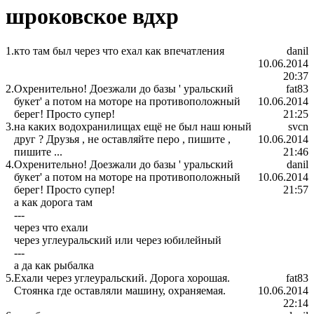
шроковское вдхр
1.
кто там был через что ехал как впечатления
danil
10.06.2014
20:37
2.
Охренительно! Доезжали до базы ' уральский
fat83
букет' а потом на моторе на противоположный
10.06.2014
берег! Просто супер!
21:25
3.
на каких водохранилищах ещё не был наш юный
svcn
друг ? Друзья , не оставляйте перо , пишите ,
10.06.2014
пишите ...
21:46
4.
Охренительно! Доезжали до базы ' уральский
danil
букет' а потом на моторе на противоположный
10.06.2014
берег! Просто супер!
21:57
а как дорога там
---
через что ехали
через углеуральский или через юбилейный
---
а да как рыбалка
5.
Ехали через углеуральский. Дорога хорошая.
fat83
Стоянка где оставляли машину, охраняемая.
10.06.2014
22:14