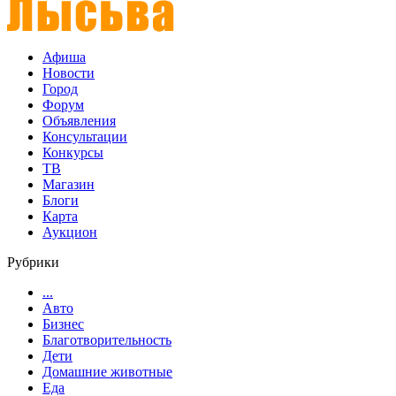
Афиша
Новости
Город
Форум
Объявления
Консультации
Конкурсы
ТВ
Магазин
Блоги
Карта
Аукцион
Рубрики
...
Авто
Бизнес
Благотворительность
Дети
Домашние животные
Еда