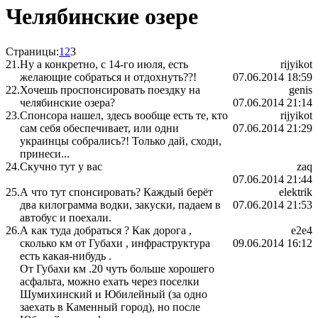
Челябинские озере
Страницы:
1
2
3
21.
Ну а конкретно, с 14-го июля, есть
rijyikot
желающие собраться и отдохнуть??!
07.06.2014 18:59
22.
Хочешь проспонсировать поездку на
genis
челябинские озера?
07.06.2014 21:14
23.
Спонсора нашел, здесь вообще есть те, кто
rijyikot
сам себя обеспечивает, или одни
07.06.2014 21:29
украинцы собрались?! Только дай, сходи,
принеси...
24.
Скучно тут у вас
zaq
07.06.2014 21:44
25.
А что тут спонсировать? Каждый берёт
elektrik
два килограмма водки, закуски, падаем в
07.06.2014 21:53
автобус и поехали.
26.
А как туда добраться ? Как дорога ,
e2e4
сколько км от Губахи , инфраструктура
09.06.2014 16:12
есть какая-нибудь .
От Губахи км .20 чуть больше хорошего
асфальта, можно ехать через поселки
Шумихинский и Юбилейный (за одно
заехать в Каменный город), но после