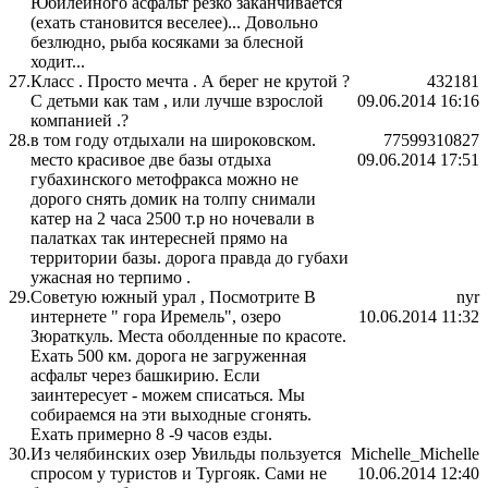
Юбилейного асфальт резко заканчивается
(ехать становится веселее)... Довольно
безлюдно, рыба косяками за блесной
ходит...
27.
Класс . Просто мечта . А берег не крутой ?
432181
С детьми как там , или лучше взрослой
09.06.2014 16:16
компанией .?
28.
в том году отдыхали на широковском.
77599310827
место красивое две базы отдыха
09.06.2014 17:51
губахинского метофракса можно не
дорого снять домик на толпу снимали
катер на 2 часа 2500 т.р но ночевали в
палатках так интересней прямо на
территории базы. дорога правда до губахи
ужасная но терпимо .
29.
Советую южный урал , Посмотрите В
nyr
интернете " гора Иремель", озеро
10.06.2014 11:32
Зюраткуль. Места оболденные по красоте.
Ехать 500 км. дорога не загруженная
асфальт через башкирию. Если
заинтересует - можем списаться. Мы
собираемся на эти выходные сгонять.
Ехать примерно 8 -9 часов езды.
30.
Из челябинских озер Увильды пользуется
Michelle_Michelle
спросом у туристов и Тургояк. Сами не
10.06.2014 12:40