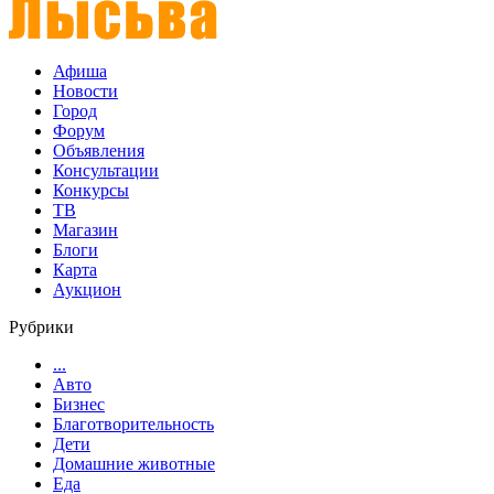
Афиша
Новости
Город
Форум
Объявления
Консультации
Конкурсы
ТВ
Магазин
Блоги
Карта
Аукцион
Рубрики
...
Авто
Бизнес
Благотворительность
Дети
Домашние животные
Еда