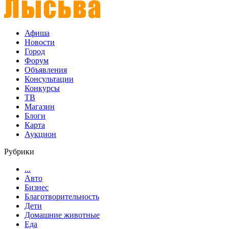
Афиша
Новости
Город
Форум
Объявления
Консультации
Конкурсы
ТВ
Магазин
Блоги
Карта
Аукцион
Рубрики
...
Авто
Бизнес
Благотворительность
Дети
Домашние животные
Еда