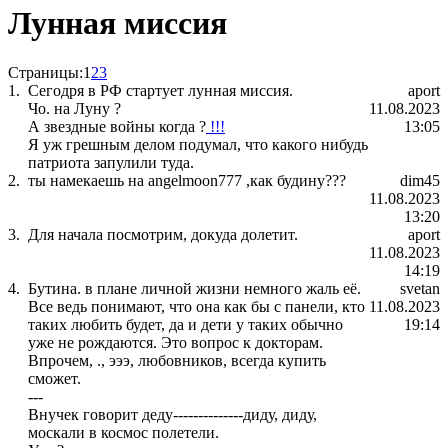
Лунная миссия
Страницы:
1
2
3
1.
Сегодря в РФ стартует лунная миссия.
aport
Чо. на Луну ?
11.08.2023
А звездные войны когда ?
!!!
13:05
Я уж грешным делом подумал, что какого нибудь
патриота запулили туда.
2.
ты намекаешь на angelmoon777 ,как будину???
dim45
11.08.2023
13:20
3.
Для начала посмотрим, докуда долетит.
aport
11.08.2023
14:19
4.
Бутина. в плане личной жизни немного жаль её.
svetan
Все ведь понимают, что она как бы с панели, кто
11.08.2023
таких любить будет, да и дети у таких обычно
19:14
уже не рождаются. Это вопрос к докторам.
Впрочем, ., эээ, любовников, всегда купить
сможет.
---
Внучек говорит деду--------------диду, диду,
москали в космос полетели.