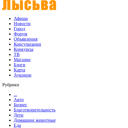
Афиша
Новости
Город
Форум
Объявления
Консультации
Конкурсы
ТВ
Магазин
Блоги
Карта
Аукцион
Рубрики
...
Авто
Бизнес
Благотворительность
Дети
Домашние животные
Еда