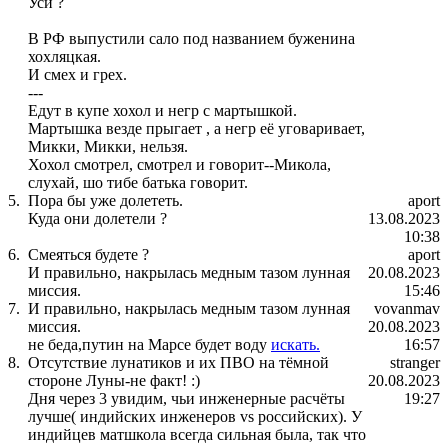
Уси ?
В РФ выпустили сало под названием буженина
хохляцкая.
И смех и грех.
---
Едут в купе хохол и негр с мартышкой.
Мартышка везде прыгает , а негр её уговаривает,
Микки, Микки, нельзя.
Хохол смотрел, смотрел и говорит--Микола,
слухай, шо тибе батька говорит.
5.
Пора бы уже долететь.
aport
Куда они долетели ?
13.08.2023
10:38
6.
Смеяться будете ?
aport
И правильно, накрылась медным тазом лунная
20.08.2023
миссия.
15:46
7.
И правильно, накрылась медным тазом лунная
vovanmav
миссия.
20.08.2023
не беда,путин на Марсе будет воду
искать.
16:57
8.
Отсутствие лунатиков и их ПВО на тёмной
stranger
стороне Луны-не факт! :)
20.08.2023
Дня через 3 увидим, чьи инженерные расчёты
19:27
лучше( индийских инженеров vs российских). У
индийцев матшкола всегда сильная была, так что