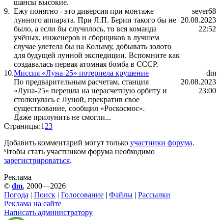
шансы высокие.
9.
Ежу понятно - это диверсия при монтаже
sever68
лунного аппарата. При Л.П. Берии такого бы не
20.08.2023
было, а если бы случилось, то вся команда
22:52
учёных, инженеров и сборщиков в лучшем
случае улетела бы на Колыму, добывать золото
для будущей лунной экспедиции. Вспомните как
создавалась первая атомная бомба в СССР.
10.
Миссия «Луна-25» потерпела крушение
dm
По предварительным расчетам, станция
20.08.2023
«Луна-25» перешла на нерасчетную орбиту и
23:00
столкнулась с Луной, прекратив свое
существование, сообщил «Роскосмос».
Даже прилунить не смогли...
Страницы:
1
2
3
Добавить комментарий могут только
участники форума
.
Чтобы стать участником форума необходимо
зарегистрироваться
.
Реклама
©
dm
, 2000—2026
Погода
|
Поиск
|
Голосование
|
Файлы
|
Рассылки
Реклама на сайте
Написать администратору