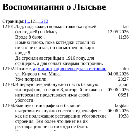
Воспоминания о Лысьве
Страницы:
1
...
1211
1212
12101.
Лад, подскажи, сколько стояло катэржей
lad
(коттеджей) на Мысу.
12.05.2026
Вроде 8 было .
11:36
Помню плохо, пока коттеджи стояли их
никто не считал, но посмотрел по карте
вроде 8.
Да строили австрийцы в 1916 году, для
офицеров, а для солдат казармы построили.
12102.
Похоже,
администрация перепутала историю
dm
ул. Кирова и ул. Мира.
04.06.2026
Уже поправили.
23:27
12103.
В первую очередб нужно спасть бывшую
aport
типографию, а не дом 8, который никакого
05.06.2026
интереса не представляет из-за своей
06:51
убогости.
12104.
Бывшую типографию и бывший
bogdan
вытрезвитель нужно снести к едрене-фене
06.06.2026
как не подлежащие реставрации убоговетхие
19:38
строения. Тем более что денег на их
реставрацию нет и никогда не будет.