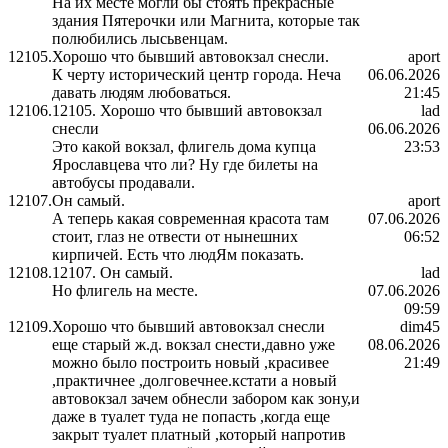
На их месте могли бы стоять прекрасные
здания Пятерочки или Магнита, которые так
полюбились лысьвенцам.
12105.
Хорошо что бывший автовокзал снесли.
aport
К черту исторический центр города. Неча
06.06.2026
давать людям любоваться.
21:45
12106.
12105. Хорошо что бывший автовокзал
lad
снесли
06.06.2026
Это какой вокзал, флигель дома купца
23:53
Ярославцева что ли? Ну где билеты на
автобусы продавали.
12107.
Он самый.
aport
А теперь какая современная красота там
07.06.2026
стоит, глаз не отвести от нынешних
06:52
кирпичей. Есть что людЯм показать.
12108.
12107. Он самый.
lad
Но флигель на месте.
07.06.2026
09:59
12109.
Хорошо что бывший автовокзал снесли
dim45
еще старый ж.д. вокзал снести,давно уже
08.06.2026
можно было построить новый ,красивее
21:49
,практичнее ,долговечнее.кстати а новый
автовокзал зачем обнесли забором как зону,и
даже в туалет туда не попасть ,когда еще
закрыт туалет платный ,который напротив